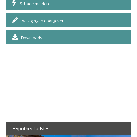
Schade melden
Wijzigingen doorgeven
Downloads
Hypotheekadvies