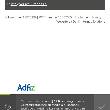
E:
info@verschuurenass.nl
Kvk nummer 18025238| WFT nummer 12007005|
Disclaimer
|
Privacy
Website by DenK Internet Solutions
Onze website plaatst
geen
tracking cookies.
Geïntegreerde (social) media als Facebook,
YouTube of AddThis kunnen bij gebruik ervan