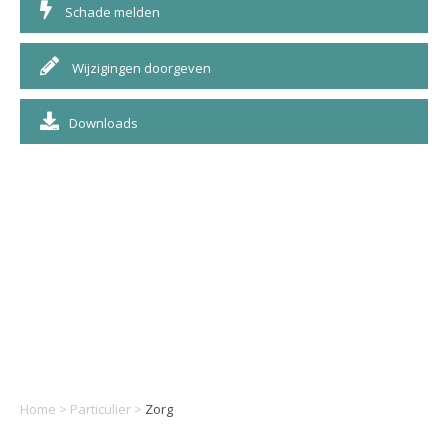
Schade melden
Wijzigingen doorgeven
Downloads
Home
>
Particulier
>
Zorg