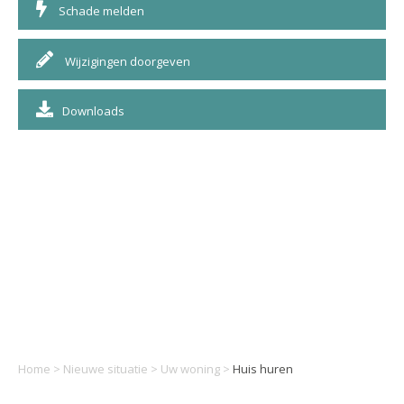
Schade melden
Wijzigingen doorgeven
Downloads
Home
>
Nieuwe situatie
>
Uw woning
>
Huis huren