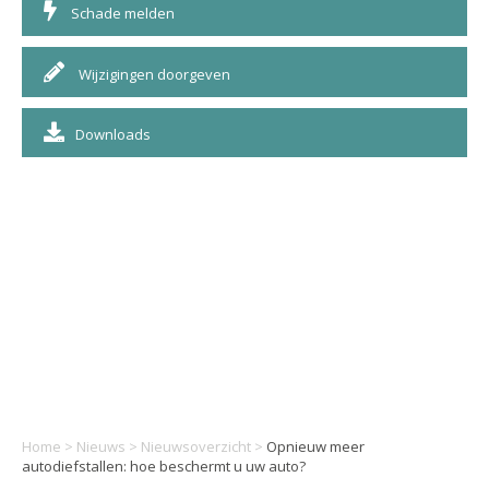
Schade melden
Wijzigingen doorgeven
Downloads
Home
>
Nieuws
>
Nieuwsoverzicht
>
Opnieuw meer
autodiefstallen: hoe beschermt u uw auto?