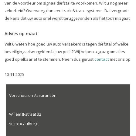
van de voordeur om signaaldiefstal te voorkomen. Wilt u nog meer
zekerheid? Overweeg dan een track & trace-systeem. Dat vergroot
de kans dat uw auto snel wordt teruggevonden als het toch misgaat.
Advies op maat
Wilt u weten hoe goed uw auto verzekerd is tegen diefstal of welke
beveiligingseisen gelden bij uw polis? Wij helpen u graag om alles
goed op elkaar af te stemmen. Neem dus gerust
contact
met ons op.
10-11-2025
Verschuuren Assurantiën
Willem II-straat 32
5038 BG Tilburg