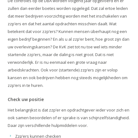
De controles op de DBA worden volgend jaar opgevoerd en er
zullen dan eerder boetes worden opgelegd. Dat zal ertoe leiden
dat meer bedrijven voorzichtig worden met het inschakelen van
zzp’ers en dat het aantal opdrachten misschien daalt. Wat
betekent dat voor zzp’ers? Kunnen mensen überhaupt nog een
eigen bedrijf beginnen? En als u al zzp’er bent, hoe groot zijn dan
uw overlevingskansen? De KvK ziet tot nu toe wel iets minder
startende zzp’ers, maar de daling is niet groot. Dat is niet
verwonderlijk. Er is nu eenmaal een grote vraag naar
arbeidskrachten. Ook voor (startende) zzp‘ers zijn er volop
kansen en ook bedrijven hebben nog steeds mogelijkheden om
zzp’ers in te huren.
Check uw positie
Het belangrijkst is dat zzp’er en opdrachtgever ieder voor zich en
ook samen beoordelen of er sprake is van schijnzelfstandigheid.
Daar zijn verschillende hulpmiddelen voor.
Zzp’ers kunnen checken