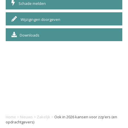
Schade melden
Wijzigingen doorgeven
Downloads
Home
>
Nieuws
>
Zakelijk
>
Ook in 2026 kansen voor zzp’ers (en
opdrachtgevers)