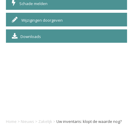
Schade melden
Wijzigingen doorgeven
Downloads
Home
>
Nieuws
>
Zakelijk
>
Uw inventaris: klopt de waarde nog?