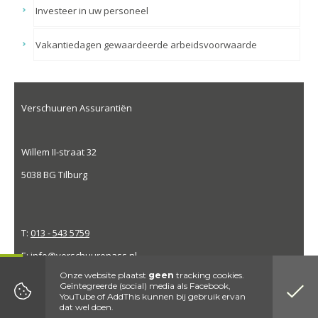
Investeer in uw personeel
Vakantiedagen gewaardeerde arbeidsvoorwaarde
Verschuuren Assurantiën
Willem II-straat 32
5038 BG Tilburg
T:
013 - 543 5759
E:
info@verschuurenass.nl
Onze website plaatst
geen
tracking cookies.
Geïntegreerde (social) media als Facebook,
Kvk nummer 18025238| WFT nummer 12007005|
Disclaimer
|
Privacy
YouTube of AddThis kunnen bij gebruik ervan
Website by DenK Internet Solutions
dat wel doen.