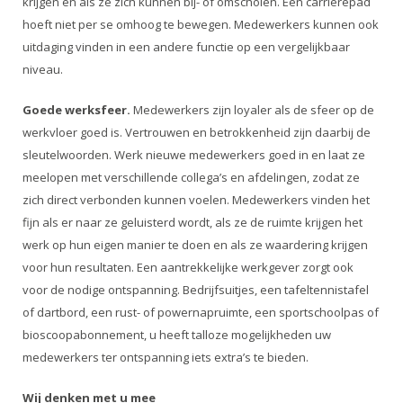
krijgen en als ze zich kunnen bij- of omscholen. Een carrièrepad
hoeft niet per se omhoog te bewegen. Medewerkers kunnen ook
uitdaging vinden in een andere functie op een vergelijkbaar
niveau.
Goede werksfeer.
Medewerkers zijn loyaler als de sfeer op de
werkvloer goed is. Vertrouwen en betrokkenheid zijn daarbij de
sleutelwoorden. Werk nieuwe medewerkers goed in en laat ze
meelopen met verschillende collega’s en afdelingen, zodat ze
zich direct verbonden kunnen voelen. Medewerkers vinden het
fijn als er naar ze geluisterd wordt, als ze de ruimte krijgen het
werk op hun eigen manier te doen en als ze waardering krijgen
voor hun resultaten. Een aantrekkelijke werkgever zorgt ook
voor de nodige ontspanning. Bedrijfsuitjes, een tafeltennistafel
of dartbord, een rust- of powernapruimte, een sportschoolpas of
bioscoopabonnement, u heeft talloze mogelijkheden uw
medewerkers ter ontspanning iets extra’s te bieden.
Wij denken met u mee