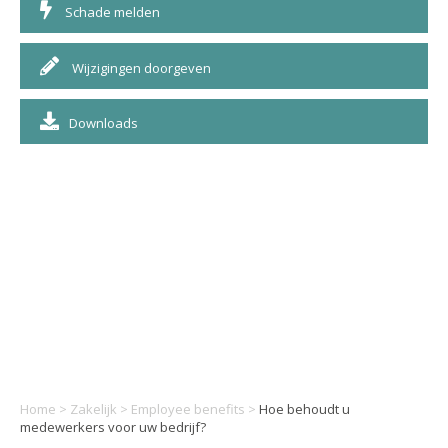
Schade melden
Wijzigingen doorgeven
Downloads
Home
>
Zakelijk
>
Employee benefits
>
Hoe behoudt u
medewerkers voor uw bedrijf?