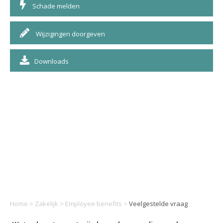
Schade melden
Wijzigingen doorgeven
Downloads
Home
>
Zakelijk
>
Employee benefits
>
Veelgestelde vraag