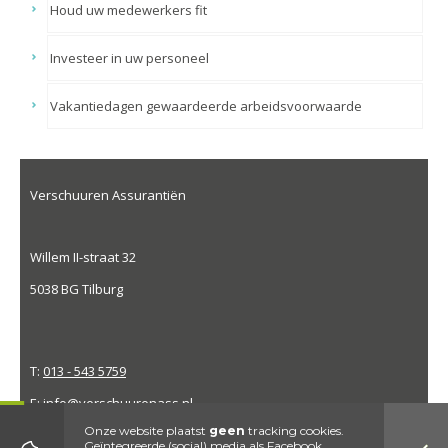
Houd uw medewerkers fit
Investeer in uw personeel
Vakantiedagen gewaardeerde arbeidsvoorwaarde
Verschuuren Assurantiën
Willem II-straat 32
5038 BG Tilburg
T:
013 - 543 5759
E:
info@verschuurenass.nl
Onze website plaatst
geen
tracking cookies.
Geïntegreerde (social) media als Facebook,