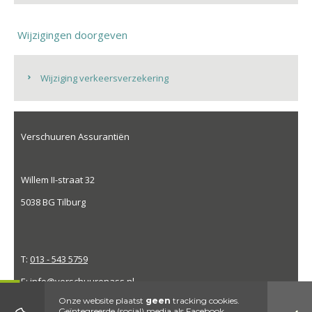
Wijzigingen doorgeven
Wijziging verkeersverzekering
Verschuuren Assurantiën
Willem II-straat 32
5038 BG Tilburg
T:
013 - 543 5759
E:
info@verschuurenass.nl
Onze website plaatst
geen
tracking cookies.
Geïntegreerde (social) media als Facebook,