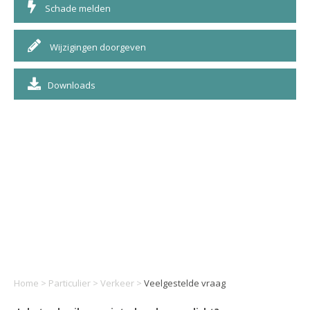
Schade melden
Wijzigingen doorgeven
Downloads
Home
>
Particulier
>
Verkeer
>
Veelgestelde vraag