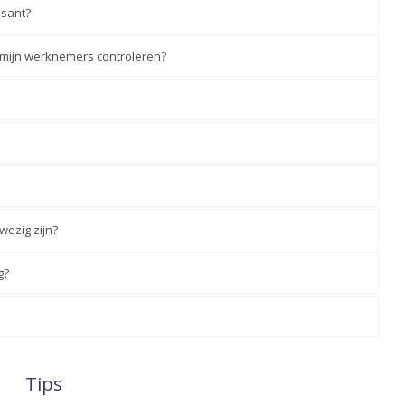
ssant?
n mijn werknemers controleren?
wezig zijn?
g?
Tips