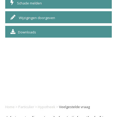
Schade melden
Wijzigingen doorgeven
Downloads
Home
>
Particulier
>
Hypotheek
>
Veelgestelde vraag