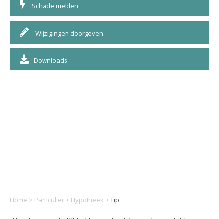
Schade melden
Wijzigingen doorgeven
Downloads
Home
>
Particulier
>
Hypotheek
>
Tip