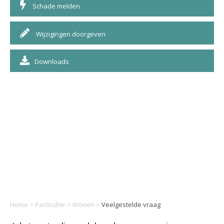
Schade melden
Wijzigingen doorgeven
Downloads
Home
>
Particulier
>
Wonen
>
Veelgestelde vraag